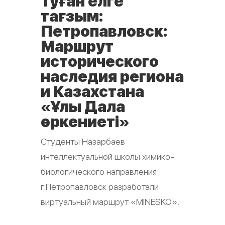
Туған елге
тағзым:
Петропавловск:
Маршрут
исторического
наследия региона
и Казахстана
«Ұлы Дала
өркениеті»
Студенты Назарбаев
интеллектуальной школы химико-
биологического направления
г.Петропавловск разработали
виртуальный маршрут «MINESKO».