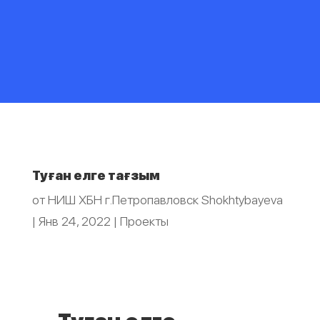
Туған елге тағзым
от
НИШ ХБН г.Петропавловск Shokhtybayeva
|
Янв 24, 2022
|
Проекты